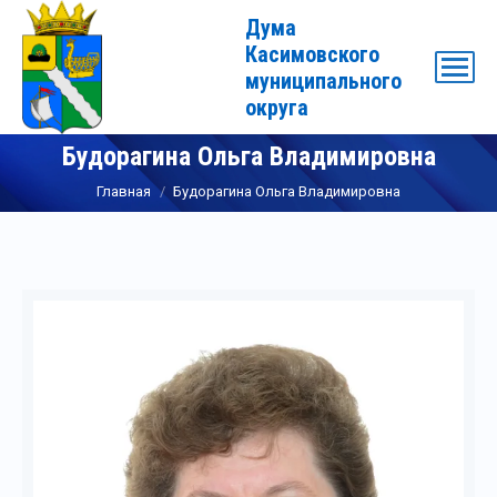
Дума
Касимовского
муниципального
округа
Будорагина Ольга Владимировна
Вы здесь:
Главная
Будорагина Ольга Владимировна