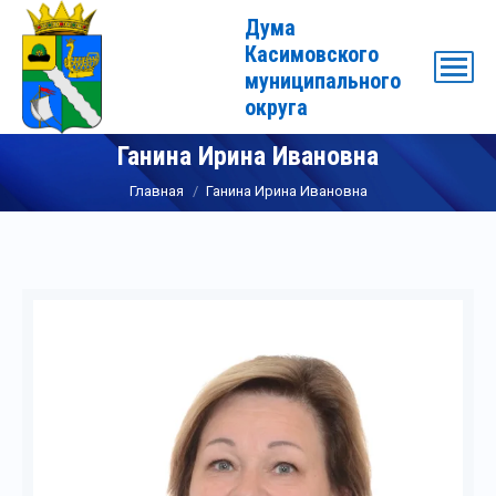
Дума
Касимовского
муниципального
округа
Ганина Ирина Ивановна
Вы здесь:
Главная
Ганина Ирина Ивановна