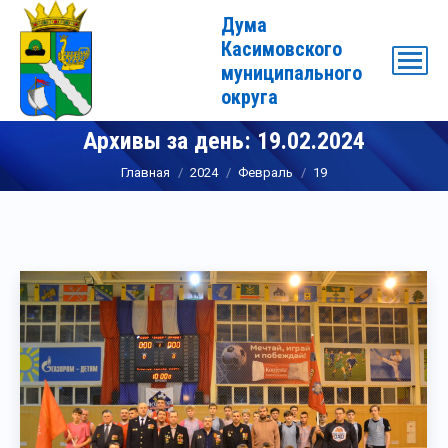
Дума
Касимовского
муниципального
округа
Архивы за день:
19.02.2024
Вы здесь:
Главная
2024
Февраль
19