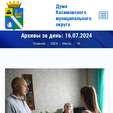
Дума
Касимовского
муниципального
округа
Архивы за день:
16.07.2024
Вы здесь:
Главная
2024
Июль
16