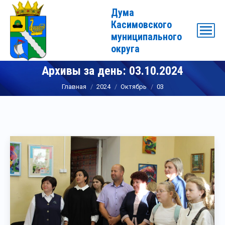
Дума
Касимовского
муниципального
округа
Архивы за день:
03.10.2024
Вы здесь:
Главная
2024
Октябрь
03