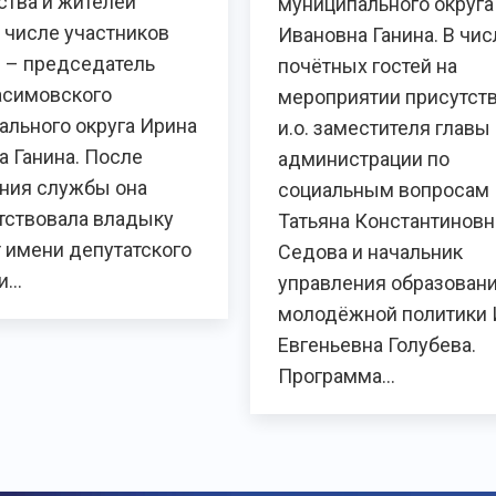
ства и жителей
муниципального округа
В числе участников
Ивановна Ганина. В чис
и – председатель
почётных гостей на
симовского
мероприятии присутст
ального округа Ирина
и.о. заместителя главы
а Ганина. После
администрации по
ния службы она
социальным вопросам
тствовала владыку
Татьяна Константиновн
 имени депутатского
Седова и начальник
 и…
управления образовани
молодёжной политики 
Евгеньевна Голубева.
Программа…