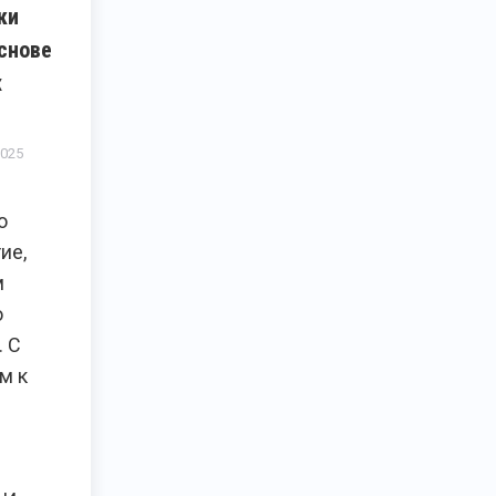
ки
основе
х
2025
о
ие,
м
о
. С
м к