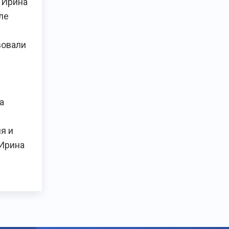
 Ирина
ле
вовали
а
я и
Ирина