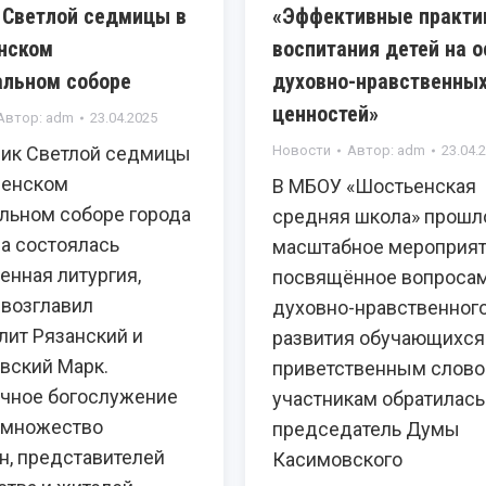
 Светлой седмицы в
«Эффективные практи
нском
воспитания детей на 
льном соборе
духовно-нравственны
ценностей»
Автор:
adm
23.04.2025
ник Светлой седмицы
Новости
Автор:
adm
23.04.
сенском
В МБОУ «Шостьенская
льном соборе города
средняя школа» прошл
а состоялась
масштабное мероприят
енная литургия,
посвящённое вопроса
 возглавил
духовно-нравственног
лит Рязанский и
развития обучающихся
вский Марк.
приветственным слово
чное богослужение
участникам обратилась
 множество
председатель Думы
н, представителей
Касимовского