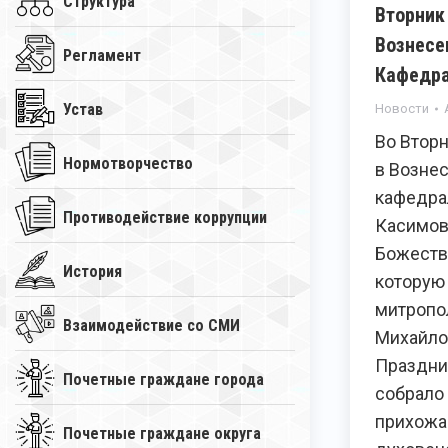
Структура
Вторник
Вознесе
Регламент
Кафедра
Устав
Новости
Во Втор
Нормотворчество
в Возне
кафедра
Противодействие коррупции
Касимов
Божеств
История
которую
митропо
Взаимодействие со СМИ
Михайло
Праздни
Почетные граждане города
собрало
прихожа
Почетные граждане округа