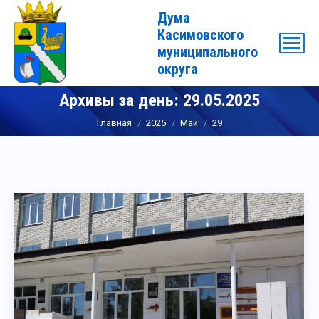
Дума
Касимовского
муниципального
округа
Архивы за день:
29.05.2025
Вы здесь:
Главная
2025
Май
29