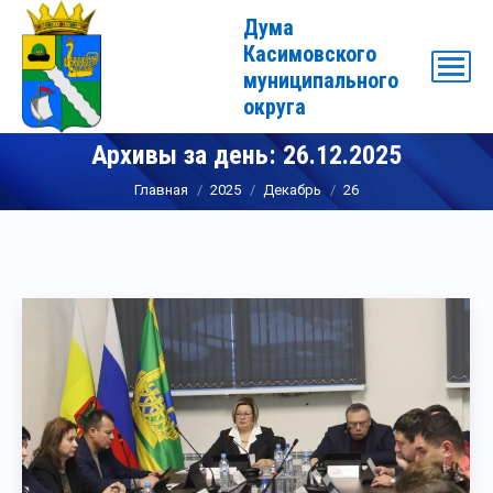
Дума
Касимовского
муниципального
округа
Архивы за день:
26.12.2025
Вы здесь:
Главная
2025
Декабрь
26