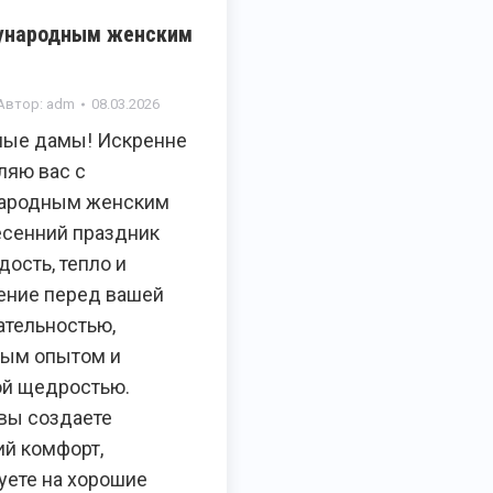
ународным женским
Автор:
adm
08.03.2026
ые дамы! Искренне
ляю вас с
ародным женским
есенний праздник
дость, тепло и
ение перед вашей
ательностью,
ым опытом и
й щедростью.
вы создаете
й комфорт,
уете на хорошие