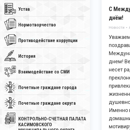
С Межд
Устав
днём!
Нормотворчество
Новости
Уважаем
Противодействие коррупции
поздрав
Междун
История
днем! В
несет ра
Взаимодействие со СМИ
преклон
привлек
Почетные граждане города
жизненн
душевно
Почетные граждане округа
Именно 
домашни
КОНТРОЛЬНО-СЧЕТНАЯ ПАЛАТА
КАСИМОВСКОГО
мотивир