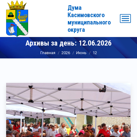
Дума
Касимовского
муниципального
округа
Архивы за день:
12.06.2026
Вы здесь:
Главная
2026
Июнь
12