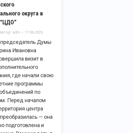
ского
ального округа в
 “ЦДО”
Автор:
adm
17.06.2026
 председатель Думы
Ирина Ивановна
овершила визит в
ополнительного
ния, где начали свою
летние программы
 объединений по
ам. Перед началом
ерритория центра
 преобразилась — она
но подготовлена и