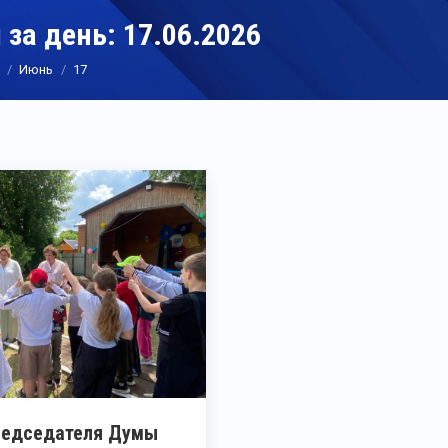
 за день:
17.06.2026
Июнь
17
редседателя Думы