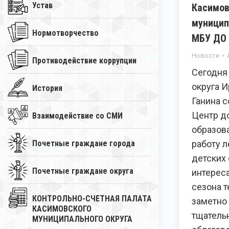
Устав
Касимов
муницип
Нормотворчество
МБУ ДО
Новости
Противодействие коррупции
Сегодня
округа 
История
Ганина с
Центр д
Взаимодействие со СМИ
образова
Почетные граждане города
работу 
детских
Почетные граждане округа
интерес
сезона т
КОНТРОЛЬНО-СЧЕТНАЯ ПАЛАТА
заметно
КАСИМОВСКОГО
тщатель
МУНИЦИПАЛЬНОГО ОКРУГА