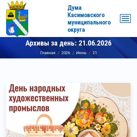
Дума
Касимовского
муниципального
округа
Архивы за день:
21.06.2026
Вы здесь:
Главная
2026
Июнь
21