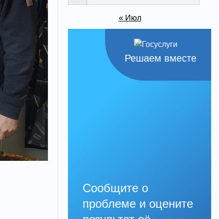
« Июл
Решаем вместе
Сообщите о
.
проблеме и оцените