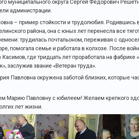
го муниципального округа Сергей Фёдорович Решетн
ели администрации.
овна – пример стойкости и трудолюбия. Родившись 
елинского района, она с юных лет перенесла все тяг
ремени: трудилась почтальоном, переживая с однос
оре, помогала семье и работала в колхозе. После вой
в Касимов, где тридцать лет проработала на фабрике
», заслужив звание «Ветеран труда».
рия Павловна окружена заботой близких, которые ча
м Марию Павловну с юбилеем! Желаем крепкого здо
олгих лет жизни.