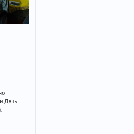
но
и День
.