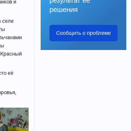
результат её
иков и
решения
в селе
оты
Сообщить о проблеме
ельчанами
ны
 «Красный
сто её
ровья,