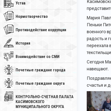
Касимовско
Устав
представит
Нормотворчество
Мария Павл
Пеньки Пит
Противодействие коррупции
военного в
радость и г
История
переехала 
текстильщик
Взаимодействие со СМИ
Сегодня Ма
навещают.
Почетные граждане города
Поздравляе
Почетные граждане округа
счастья и д
КОНТРОЛЬНО-СЧЕТНАЯ ПАЛАТА
КАСИМОВСКОГО
МУНИЦИПАЛЬНОГО ОКРУГА