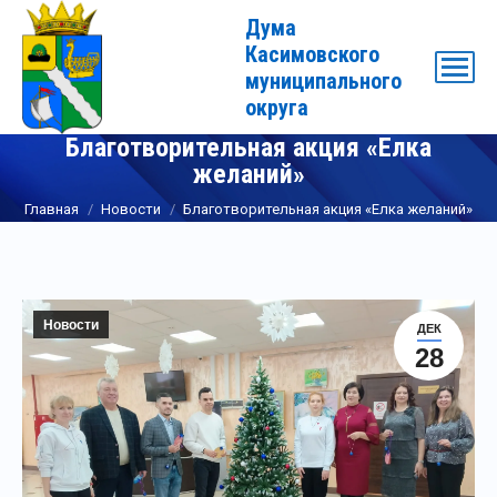
Дума
Касимовского
муниципального
округа
Благотворительная акция «Елка
желаний»
Вы здесь:
Главная
Новости
Благотворительная акция «Елка желаний»
Новости
ДЕК
28