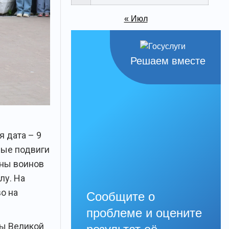
« Июл
Решаем вместе
 дата – 9
ные подвиги
оны воинов
лу. На
о на
Сообщите о
проблеме и оцените
ды Великой