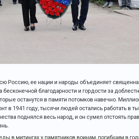
сю Россию, ее нации и народы объединяет священная
ва бесконечной благодарности и гордости за доблест
оторые останутся в памяти потомков навечно. Милли
нт в 1941 году, тысячи людей остались работать в ты
ества поднялся весь народ, и он сумел отстоять прав
нь.
еды в митингах у памятников воинам, погибшим в го