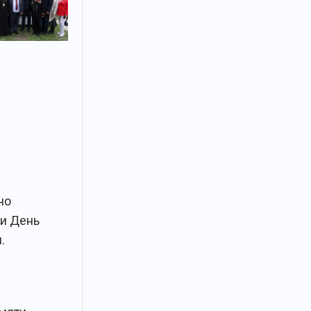
но
и День
.