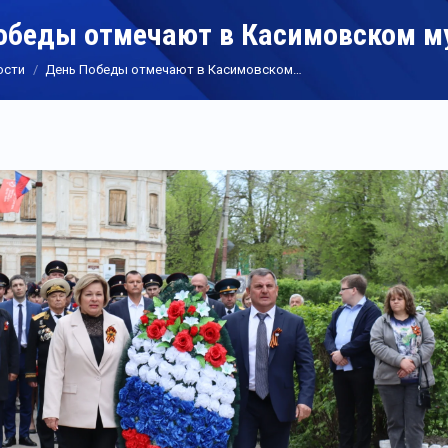
обеды отмечают в Касимовском м
ости
День Победы отмечают в Касимовском…