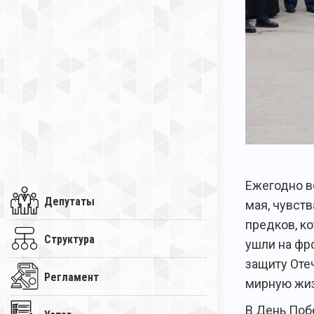
Ежегодно в
Депутаты
мая, чувст
предков, к
Структура
ушли на фро
защиту Отеч
Регламент
мирную жиз
В День Поб