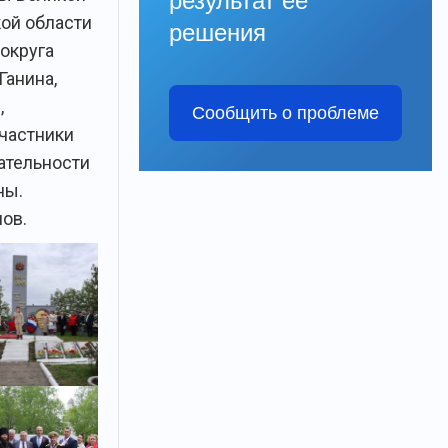
результат её
кой области
решения
округа
Ганина,
,
Сообщить о проблеме
участники
ательности
ны.
нов.