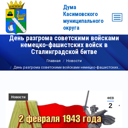
Дума
Касимовского
муниципального
округа
День разгрома советскими войсками
немецко-фашистских войск в
Сталинградской битве
Вы здесь:
Главная
Новости
День разгрома советскими войсками немецко-фашистских…
Новости
ФЕВ
2