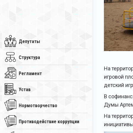
Депутаты
Структура
На террито
Регламент
игровой пл
детский игр
Устав
В софинанс
Думы Артем
Нормотворчество
На террито
Противодействие коррупции
инициативы