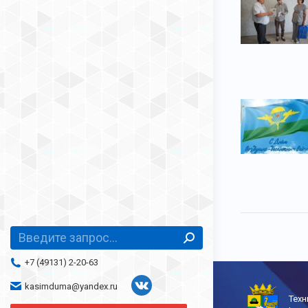
Поиск:
+7 (49131) 2-20-63
kasimduma@yandex.ru
Страница
Техн