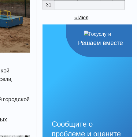
31
« Июл
Решаем вместе
ской
сели,
й городской
ных
Сообщите о
проблеме и оцените