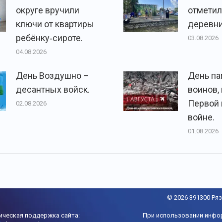
округе вручили
отметил
ключи от квартиры
деревни
ребёнку‑сироте.
03.08.2026
04.08.2026
День Воздушно –
День па
десантных войск.
воинов,
Первой
02.08.2026
войне.
01.08.2026
© 2026 391300 Ряз
ическая поддержка сайта:
При использовании инфо