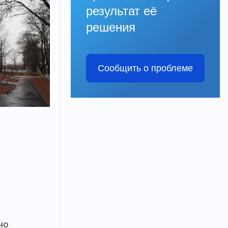
результат её
решения
Сообщить о проблеме
но