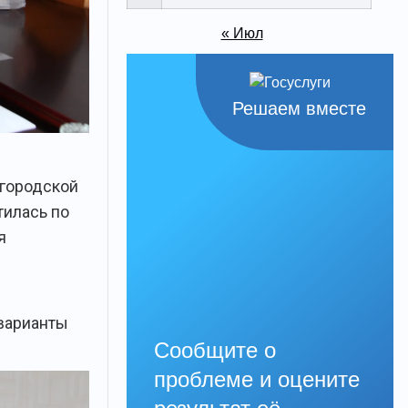
« Июл
Решаем вместе
 городской
тилась по
я
варианты
Сообщите о
проблеме и оцените