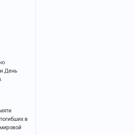
но
и День
.
мяти
 погибших в
 мировой