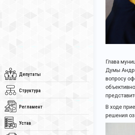
Глава муни
Думы Андре
Депутаты
вопросу оф
объективно
Структура
представит
В ходе при
Регламент
решения оз
Устав