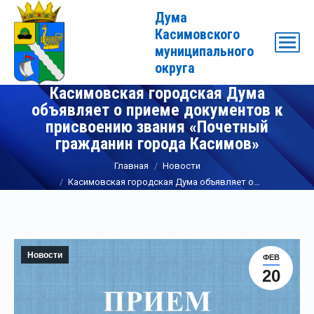
Дума
Касимовского
муниципального
округа
Касимовская городская Дума
объявляет о приеме документов к
присвоению звания «Почетный
гражданин города Касимов»
Вы здесь:
Главная
Новости
Касимовская городская Дума объявляет о…
Новости
ФЕВ
20