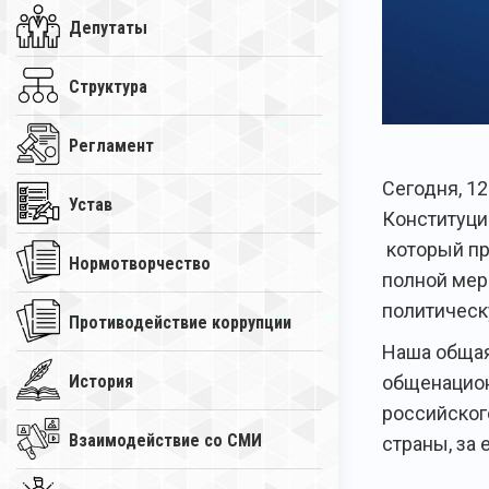
Депутаты
Структура
Регламент
Сегодня, 12
Устав
Конституци
который пр
Нормотворчество
полной мер
политическ
Противодействие коррупции
Наша общая
История
общенацион
российског
Взаимодействие со СМИ
страны, за