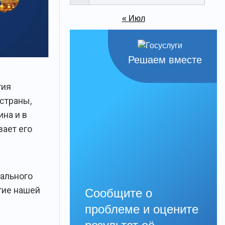
« Июл
Решаем вместе
тия
страны,
на и в
вает его
ального
тие нашей
Сообщите о
проблеме и оцените