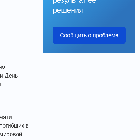
результат её
решения
Сообщить о проблеме
но
и День
.
мяти
 погибших в
 мировой