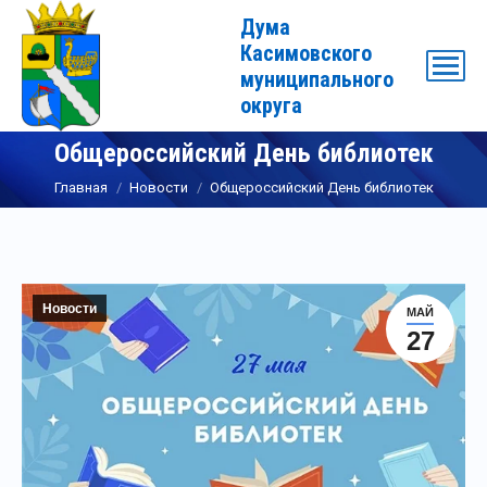
Дума
Касимовского
муниципального
округа
Общероссийский День библиотек
Вы здесь:
Главная
Новости
Общероссийский День библиотек
Новости
МАЙ
27