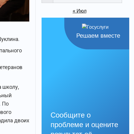
« Июл
Решаем вместе
Шуклина.
пального
ветеранов
а школу,
льный
. По
ового
Сообщите о
родила двоих
проблеме и оцените