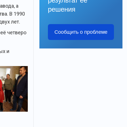
результат её
авода, а
решения
ва. В 1990
вух лет.
Сообщить о проблеме
неё четверо
ых и