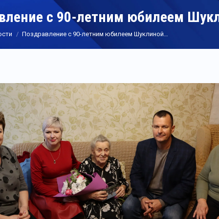
вление с 90-летним юбилеем Шук
ости
Поздравление с 90-летним юбилеем Шуклиной…