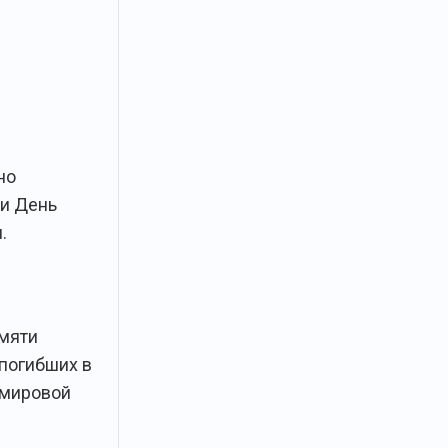
но
и День
.
мяти
 погибших в
 мировой