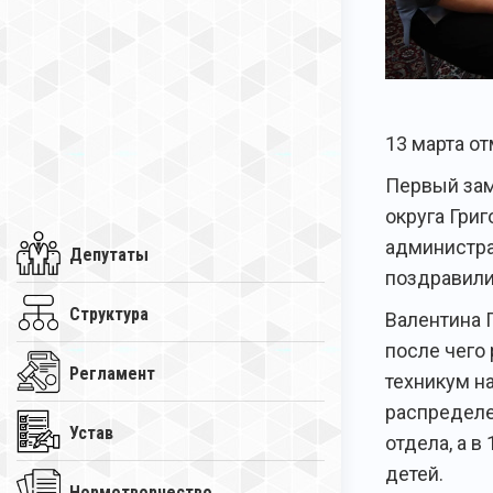
13 марта о
Первый зам
округа Гри
администра
Депутаты
поздравили
Структура
Валентина 
после чего 
Регламент
техникум на
распределе
Устав
отдела, а в
детей.
Нормотворчество