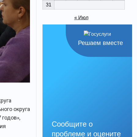
31
« Июл
Решаем вместе
круга
ного округа
 годов»,
Сообщите о
ния
проблеме и оцените