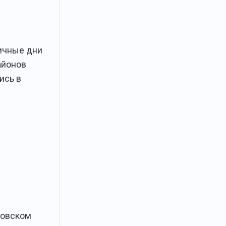
ичные дни
айонов
ись в
мовском