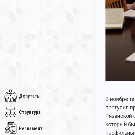
Депутаты
В ноябре т
поступил п
Структура
Рязанской о
который бы
Регламент
профильных