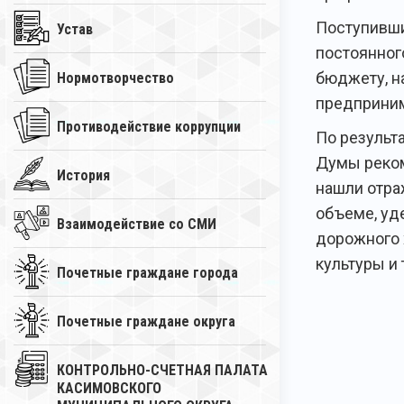
Поступивши
Устав
постоянног
бюджету, н
Нормотворчество
предприним
Противодействие коррупции
По результ
Думы реком
История
нашли отра
объеме, уд
Взаимодействие со СМИ
дорожного 
культуры и 
Почетные граждане города
Почетные граждане округа
КОНТРОЛЬНО-СЧЕТНАЯ ПАЛАТА
КАСИМОВСКОГО