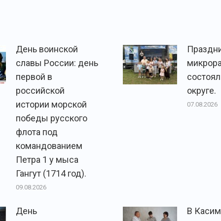
День воинской
Праздн
славы России: день
микрор
первой в
состоял
российской
округе.
истории морской
07.08.2026
победы русского
флота под
командованием
Петра 1 у мыса
Гангут (1714 год).
09.08.2026
День
В Каси