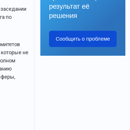
результат её
 заседании
решения
га по
Сообщить о проблеме
омитетов
 которые не
полном
ванию
сферы,