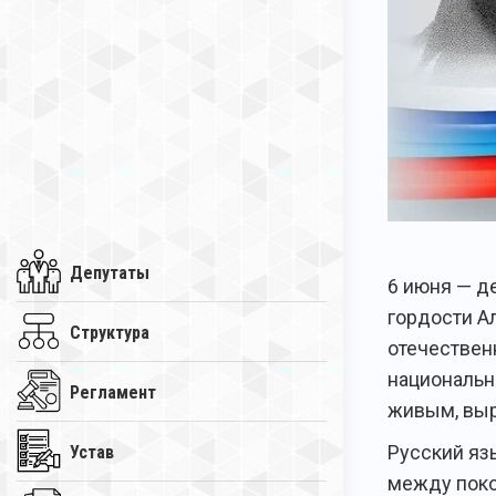
Депутаты
6 июня — д
гордости А
Структура
отечествен
национальн
Регламент
живым, выр
Русский яз
Устав
между поко