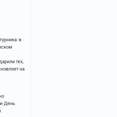
турника: в
вском
дарили тех,
хновляет на
но
и День
.