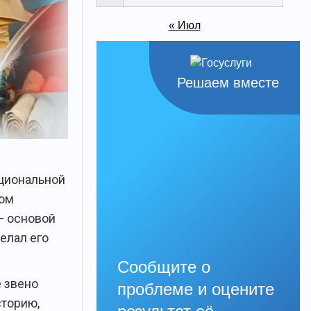
« Июл
Решаем вместе
ациональной
том
— основой
елал его
Сообщите о
е звено
проблеме и оцените
сторию,