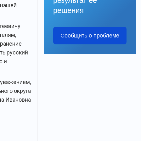
результат её
 нашей
решения
ргеевичу
телям,
Сообщить о проблеме
хранение
ть русский
с и
 уважением,
ного округа
на Ивановна