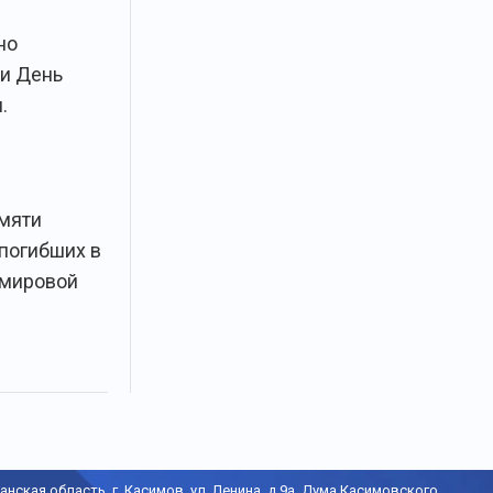
но
и День
.
мяти
 погибших в
 мировой
анская область, г. Касимов, ул. Ленина, д.9а, Дума Касимовского