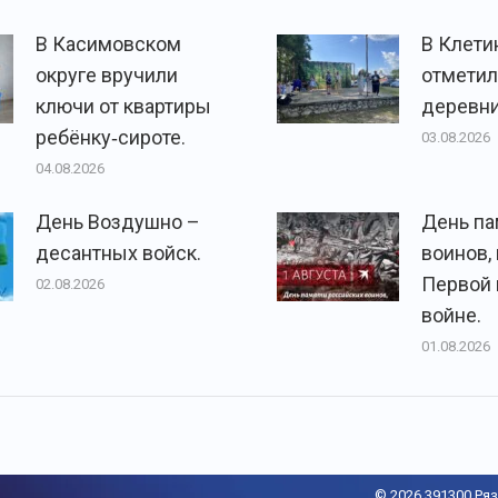
В Касимовском
В Клети
округе вручили
отметил
ключи от квартиры
деревни
ребёнку‑сироте.
03.08.2026
04.08.2026
День Воздушно –
День па
десантных войск.
воинов,
Первой
02.08.2026
войне.
01.08.2026
© 2026 391300 Ряз