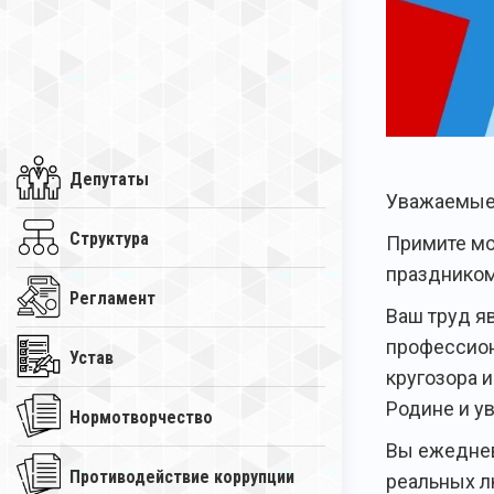
Депутаты
Уважаемые 
Структура
Примите мо
праздником
Регламент
Ваш труд я
профессион
Устав
кругозора 
Родине и у
Нормотворчество
Вы ежеднев
Противодействие коррупции
реальных л