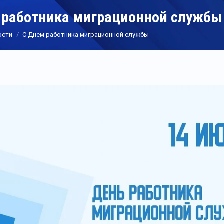
 работника миграционной службы
ости
С Днем работника миграционной службы