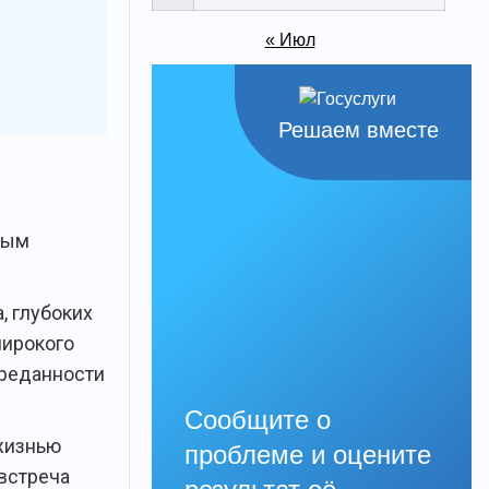
« Июл
Решаем вместе
ным
, глубоких
широкого
преданности
Сообщите о
 жизнью
проблеме и оцените
 встреча