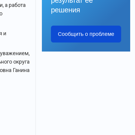
результат её
, а работа
решения
о
я и
Сообщить о проблеме
 уважением,
ного округа
овна Ганина