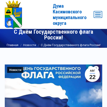
Дума
Касимовского
муниципального
округа
С Днём Государственного флага
России!
Вы здесь:
Главная
Новости
С Днём Государственного флага России!
Новости
АВГ
22