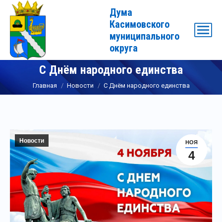
Дума
Касимовского
муниципального
округа
С Днём народного единства
Вы здесь:
Главная
Новости
С Днём народного единства
Новости
НОЯ
4