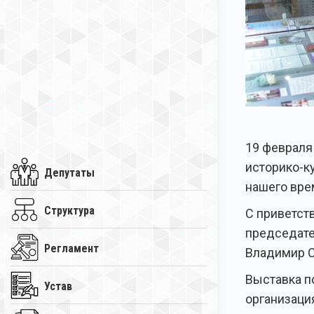
19 февраля
историко-к
Депутаты
нашего вре
Структура
С приветст
председате
Регламент
Владимир С
Выставка п
Устав
организаци