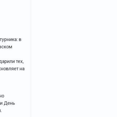
турника: в
вском
дарили тех,
хновляет на
но
и День
.