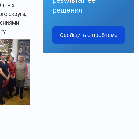
результат её
ённых
решения
о округа,
ениями,
ту.
Сообщить о проблеме