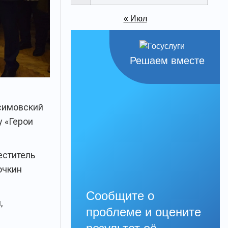
« Июл
Решаем вместе
асимовский
у «Герои
еститель
очкин
Сообщите о
,
проблеме и оцените