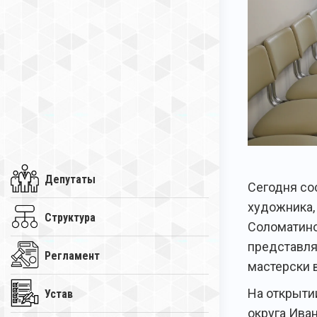
Депутаты
Сегодня со
художника,
Структура
Соломатино
представля
Регламент
мастерски 
На открыти
Устав
округа Ива