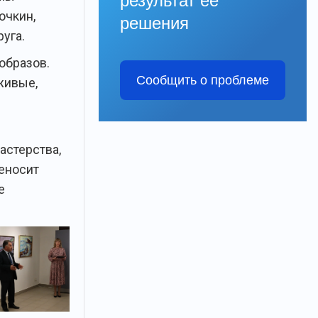
результат её
очкин,
решения
уга.
образов.
Сообщить о проблеме
живые,
астерства,
реносит
е