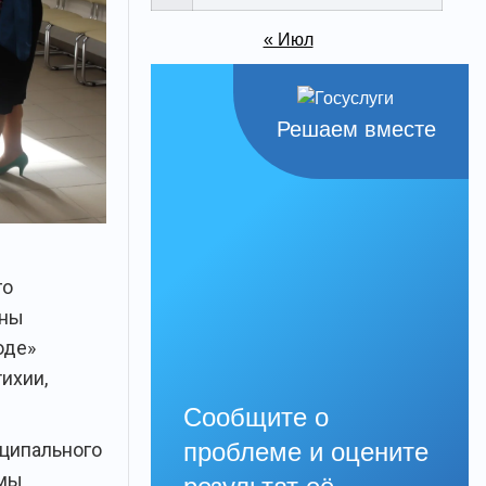
« Июл
Решаем вместе
го
яны
оде»
ихии,
Сообщите о
проблеме и оцените
иципального
умы