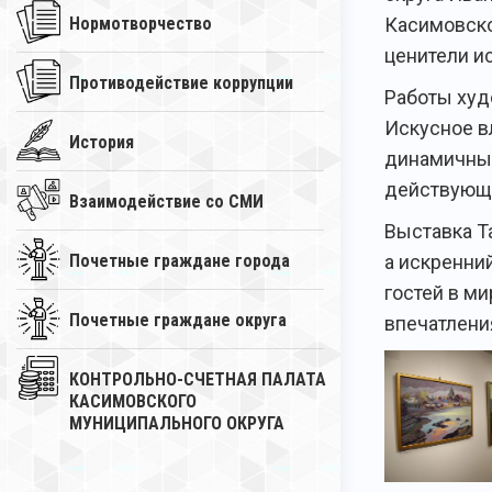
Касимовско
Нормотворчество
ценители и
Противодействие коррупции
Работы худ
Искусное в
История
динамичные
действующ
Взаимодействие со СМИ
Выставка Т
а искренни
Почетные граждане города
гостей в м
Почетные граждане округа
впечатлени
КОНТРОЛЬНО-СЧЕТНАЯ ПАЛАТА
КАСИМОВСКОГО
МУНИЦИПАЛЬНОГО ОКРУГА