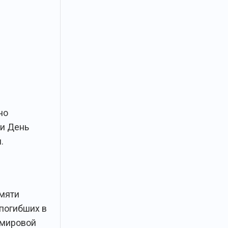
но
и День
.
мяти
 погибших в
 мировой