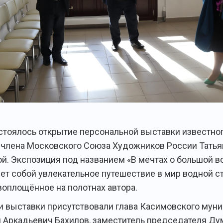
стоялось открытие персональной выставки известно
 члена Московского Союза Художников России Тать
й. Экспозиция под названием «В мечтах о большой в
ет собой увлекательное путешествие в мир водной ст
воплощённое на полотнах автора.
и выставки присутствовали глава Касимовского мун
н Аркадьевич Бахилов, заместитель председателя Д