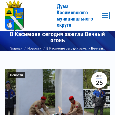
Дума
Касимовского
муниципального
округа
В Касимове сегодня зажгли Вечный
огонь
Вы здесь:
Главная
Новости
В Касимове сегодня зажгли Вечный…
Новости
АПР
25