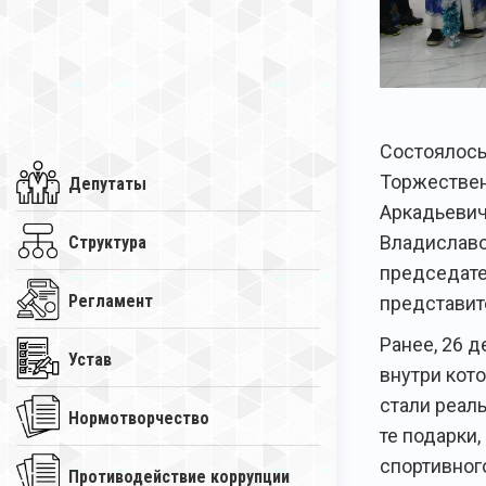
Состоялось
Торжествен
Депутаты
Аркадьевич
Владиславо
Структура
председате
Регламент
представит
Ранее, 26 
Устав
внутри кот
стали реал
Нормотворчество
те подарки,
спортивног
Противодействие коррупции