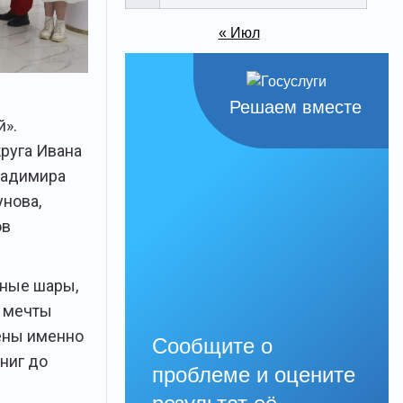
« Июл
Решаем вместе
й».
руга Ивана
ладимира
нова,
ов
ьные шары,
и мечты
ены именно
Сообщите о
книг до
проблеме и оцените