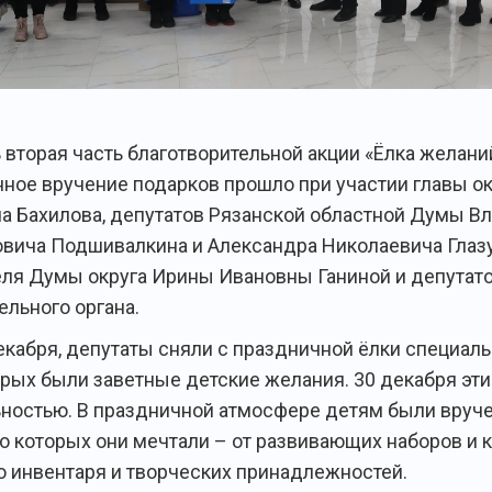
 вторая часть благотворительной акции «Ёлка желани
ное вручение подарков прошло при участии главы ок
а Бахилова, депутатов Рязанской областной Думы В
вича Подшивалкина и Александра Николаевича Глазу
ля Думы округа Ирины Ивановны Ганиной и депутат
ельного органа.
декабря, депутаты сняли с праздничной ёлки специал
орых были заветные детские желания. 30 декабря эт
ьностью. В праздничной атмосфере детям были вруч
 о которых они мечтали – от развивающих наборов и 
о инвентаря и творческих принадлежностей.