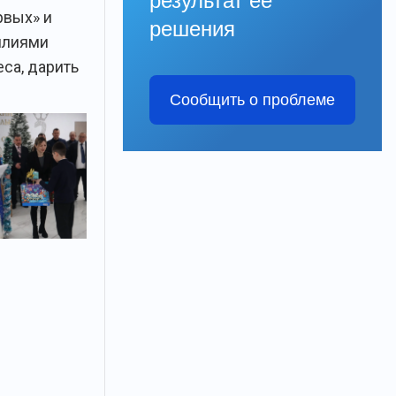
результат её
рвых» и
решения
илиями
са, дарить
Сообщить о проблеме