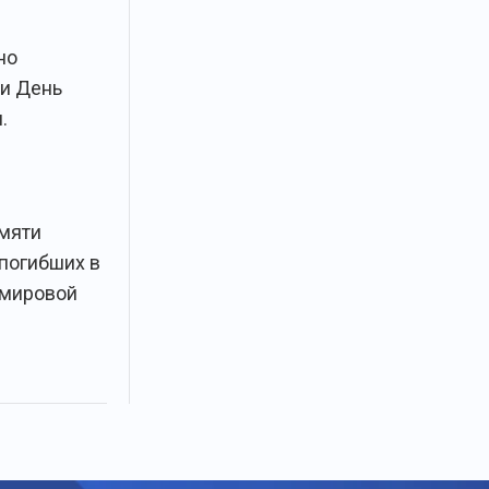
но
и День
.
мяти
 погибших в
 мировой