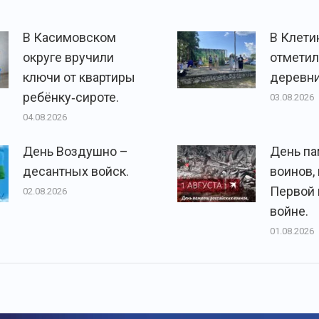
В Касимовском
В Клети
округе вручили
отметил
ключи от квартиры
деревни
ребёнку‑сироте.
03.08.2026
04.08.2026
День Воздушно –
День па
десантных войск.
воинов,
Первой
02.08.2026
войне.
01.08.2026