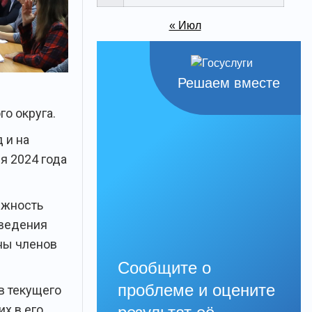
« Июл
Решаем вместе
о округа.
 и на
я 2024 года
лжность
оведения
ины членов
Сообщите о
проблеме и оцените
в текущего
х в его