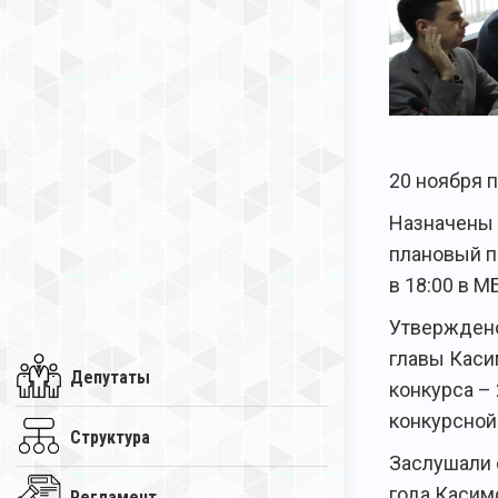
20 ноября 
Назначены 
плановый п
в 18:00 в М
Утверждено
главы Каси
Депутаты
конкурса –
конкурсной
Структура
Заслушали 
года Касим
Регламент