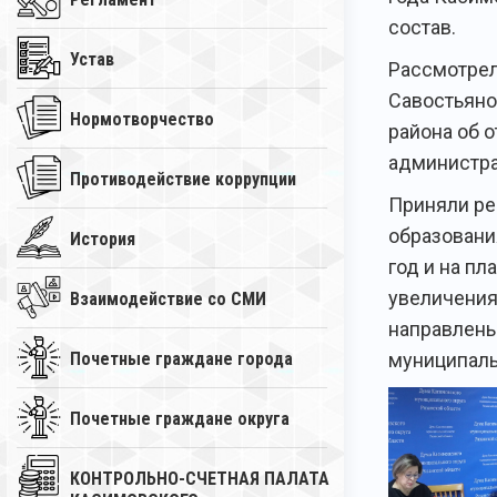
состав.
Устав
Рассмотрел
Савостьяно
Нормотворчество
района об 
администра
Противодействие коррупции
Приняли ре
образовани
История
год и на пл
увеличения
Взаимодействие со СМИ
направлены
муниципаль
Почетные граждане города
Почетные граждане округа
КОНТРОЛЬНО-СЧЕТНАЯ ПАЛАТА