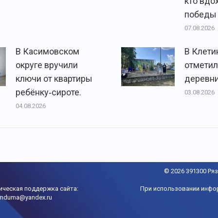
кто вдо
победы
07.08.2026
В Касимовском
В Клети
округе вручили
отметил
ключи от квартиры
деревни
ребёнку‑сироте.
03.08.2026
04.08.2026
© 2026 391300 Ряз
ическая поддержка сайта:
При использовании инфо
imduma@yandex.ru