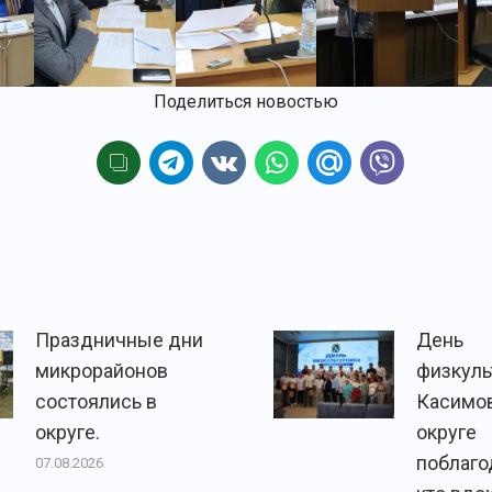
Поделиться новостью
Праздничные дни
День
микрорайонов
физкуль
состоялись в
Касимо
округе.
округе
поблаго
07.08.2026