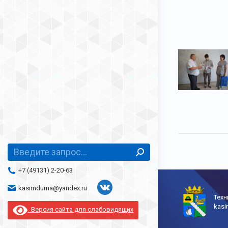
Поиск:
+7 (49131) 2-20-63
kasimduma@yandex.ru
Страница
Техн
kas
Вконтакте
Версия сайта для слабовидящих
открывается