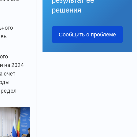
результат её
решения
ьного
Сообщить о проблеме
авы
ого
и на 2024
а счет
ходы
предел