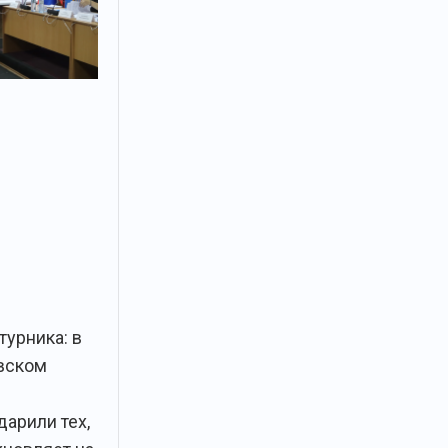
турника: в
вском
дарили тех,