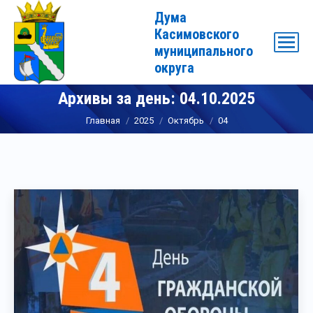
Дума
Касимовского
муниципального
округа
Архивы за день:
04.10.2025
Вы здесь:
Главная
2025
Октябрь
04