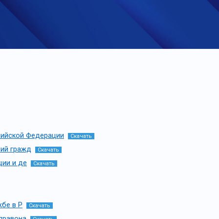
ссийской Федерации
Скачать
ний гражд
Скачать
ции и де
Скачать
жбе в Р
Скачать
 правона