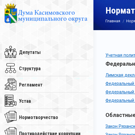
Нормат
Вы здесь:
Главная
Нор
Депутаты
Учетная поли
Федераль
Структура
Лимская декл
Федеральный 
Регламент
Федеральный 
Федеральный з
Устав
Областны
Нормотворчество
Закон Рязанск
Противодействие коррупции
Закон Рязанск