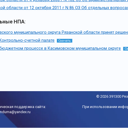
ой области от 12 октября 2011 г N 86 ОЗ Об отдельных вопроса
ьные НПА
:
вского муниципального округа Рязанской области принят реше
Контрольно-счетной палате
Скачать
бюджетном процессе в Касимовском муниципальном округе
С
© 2026 391300 Ряз
ическая поддержка сайта:
При использовании инфо
imduma@yandex.ru