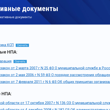
ивные документы
мативные документы
тика КСП
Скачать
ные НПА
:
арация
Скачать
закон от 2 марта 2007 г N 25 ФЗ О муниципальной службе в Ро
закон от 2 мая 2006 г N 59 ФЗ О порядке рассмотрения обраще
акон от 7 февраля 2011 г N 6 ФЗ Об общих принципах организа
е НПА
:
ой области от 17 октября 2007 г N 136 ОЗ О муниципальной слу
ой области от 4 декабря 2008 г N 182 ОЗ Об административных