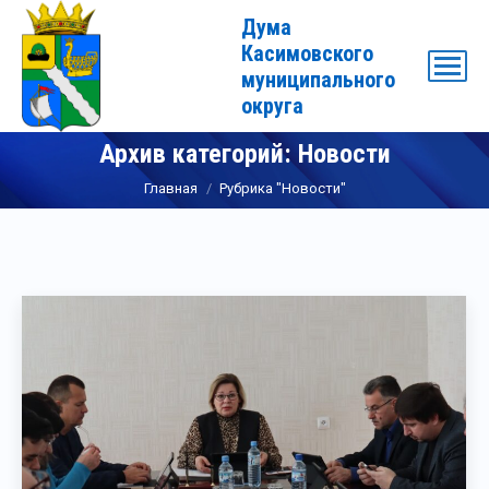
Дума
Касимовского
муниципального
округа
Архив категорий:
Новости
Вы здесь:
Главная
Рубрика "Новости"