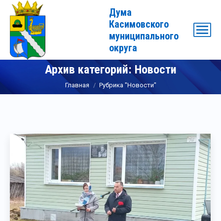
Дума
Касимовского
муниципального
округа
Архив категорий:
Новости
Вы здесь:
Главная
Рубрика "Новости"