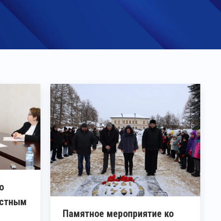
о
астным
Памятное мероприятие ко