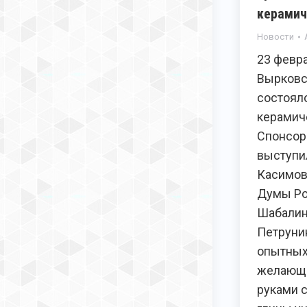
керамич
Новости
23 февр
Вырковс
состоял
керамич
Спонсор
выступи
Касимов
Думы Ро
Шабалин
Петруни
опытных
желающи
руками 