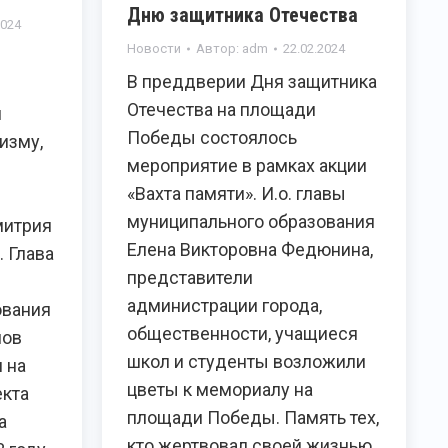
Дню защитника Отечества
2024
Новости
Автор:
adm
22.02.2024
В преддверии Дня защитника
Отечества на площади
й
Победы состоялось
изму,
мероприятие в рамках акции
«Вахта памяти». И.о. главы
муниципального образования
митрия
Елена Викторовна Федюнина,
 Глава
представители
администрации города,
ования
общественности, учащиеся
лов
школ и студенты возложили
 на
цветы к мемориалу на
екта
площади Победы. Память тех,
а
кто жертвовал своей жизнью