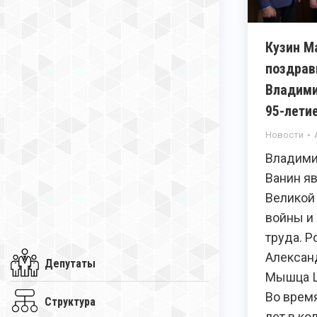
Кузин М
поздрав
Владими
95-лети
Новости
Владими
Ванин я
Великой
войны и
труда. 
Алексан
Депутаты
Мышца Ш
Во время
Структура
лет в ко