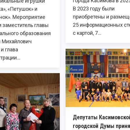
города Касимова в 2023
никальные игрушки
В 2023 году были
а», «Петушок» и
приобретены и размещ
нок». Мероприятие
25 информационных ст
и заместитель главы
с картой, 7…
ального образования
 Михайлович
и глава
трации…
Депутаты Касимовско
городской Думы прин