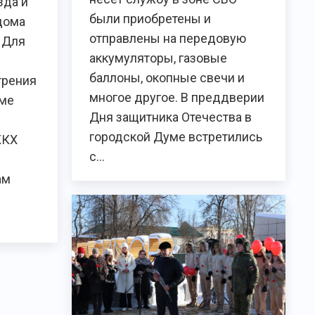
зда и
были приобретены и
дома
отправлены на передовую
. Для
аккумуляторы, газовые
баллоны, окопные свечи и
трения
многое другое. В преддверии
еме
Дня защитника Отечества в
городской Думе встретились
ЖКХ
с…
ам