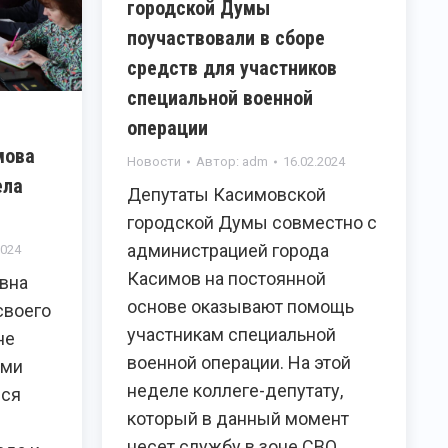
городской Думы
поучаствовали в сборе
средств для участников
специальной военной
операции
мова
Новости
Автор:
adm
16.02.2024
ела
Депутаты Касимовской
городской Думы совместно с
администрацией города
2024
Касимов на постоянной
вна
основе оказывают помощь
своего
участникам специальной
не
военной операции. На этой
ыми
неделе коллеге-депутату,
ися
который в данный момент
несет службу в зоне СВО