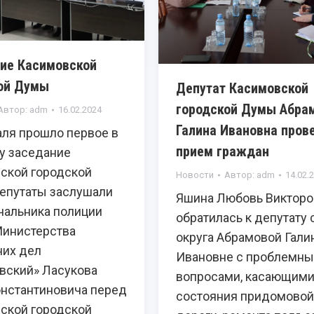
ие Касимовской
ой Думы
Депутат Касимовской
городской Думы Абра
Автор:
adm
16.02.2024
Галина Ивановна пров
аля прошло первое в
прием граждан
ду заседание
ской городской
Новости
Автор:
adm
14.02.
епутаты заслушали
Яшина Любовь Викторо
чальника полиции
обратилась к депутату 
Министерства
округа Абрамовой Гали
них дел
Ивановне с проблемн
вский» Ласукова
вопросами, касающим
онстантиновича перед
состояния придомовой
ской городской