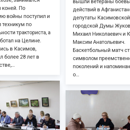
вышли ветераны боев
 коней. По
действий в Афганистан
ию войны поступил и
депутаты Касимовской
 техникум по
городской Думы Жуко
ности тракториста, а
Михаил Николаевич и 
ботал на Целине.
Максим Анатольевич.
ись в Касимов,
Баскетбольный матч ст
л более 28 лет в
символом преемствен
стве,…
поколений и напомина
о…