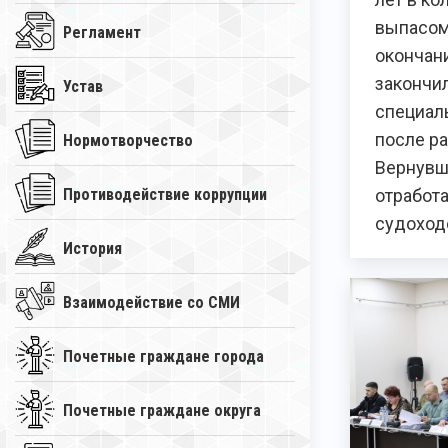
выпасом
Регламент
окончан
закончил
Устав
специаль
после ра
Нормотворчество
Вернувш
Противодействие коррупции
отработа
судоход
История
Взаимодействие со СМИ
Почетные граждане города
Почетные граждане округа