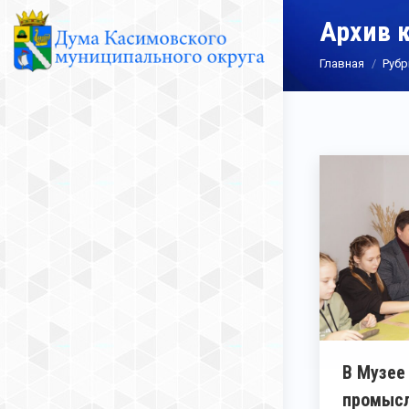
Архив 
Вы здесь:
Главная
Рубр
В Музее
промысл