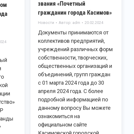
звания «Почетный
ном
гражданин города Касимов»
ода
Новости
Автор:
adm
20.02.2024
Документы принимаются от
коллективов предприятий,
2024
учреждений различных форм
е
собственности, творческих,
ный
общественных организаций и
и
объединений, групп граждан
го
с 01 марта 2024 года до 30
кой
апреля 2024 года. С более
ации
подробной информацией по
тство»
данному вопросу Вы можете
ОР
ознакомиться на
манды
официальном сайте
у
Касимовской городской