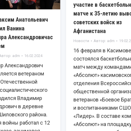
участие в баскетболь
матче к 35-летию выв
аксим Анатольевич
советских войск из
ил Ванина
Афганистана
ра Александровичас
Новости
Автор:
adm
19.02.
ем
16 февраля в Касимов
Автор:
adm
16.02.2024
состоялся баскетболь
р Александрович
матч между командам
вляется ветераном
«Абсолют» касимовско
 Отечественной
отделения Всероссийс
 социалистического
общественной организ
Родился Владимир
ветеранов «Боевое Бра
дрович в деревне
и воспитанниками СШ
иловского района.
«Лидер». В составе ко
 войны работал с 12
«Абсолют» на площадк
лхозе, занимался