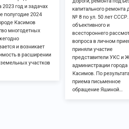
дороги, ремонта подъе
 2023 год и задачах
капитального ремонта 
е полугодие 2024
№ 8 по ул. 50 лет СССР
городе Касимов
объективного и
тво многодетных
всестороннего рассмо
жегодно
вопроса в личном при
ается и возникает
приняли участие
имость в расширении
представители УКС и 
 земельных участков
администрации города
Касимов. По результат
приема письменное
обращение Яшиной…