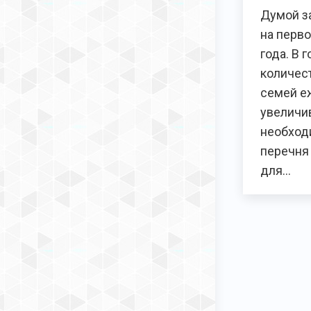
Думой за
на перво
года. В 
количес
семей е
увеличив
необход
перечня
для…