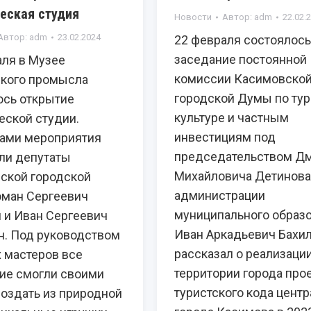
еская студия
Новости
Автор:
adm
22.02.
Автор:
adm
23.02.2024
22 февраля состоялось
заседание постоянной
аля в Музее
комиссии Касимовско
кого промысла
городской Думы по тур
ось открытие
культуре и частным
еской студии.
инвестициям под
ами мероприятия
председательством Д
ли депутаты
Михайловича Детинова.
ской городской
администрации
ман Сергеевич
муниципального образ
 и Иван Сергеевич
Иван Аркадьевич Бахи
н. Под руководством
рассказал о реализации
 мастеров все
территории города про
е смогли своими
туристского кода центр
создать из природной