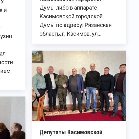
ых
Думы либо в аппарате
е и
Касимовской городской
Думы по адресу: Рязанская
в
область, г. Касимов, ул.…
Кузин
ал
ности
нием
Депутаты Касимовской