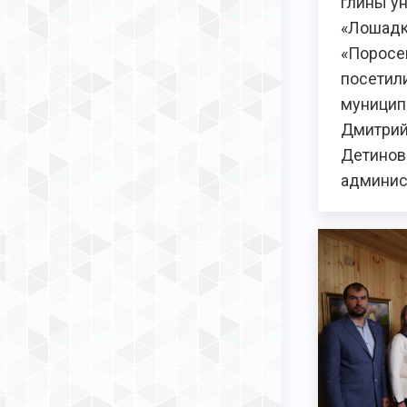
глины у
«Лошадк
«Поросе
посетил
муницип
Дмитрий
Детинов 
админис