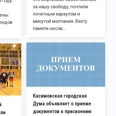
 году.
за нашу свободу, почтили
почетным караулом и
ены:
минутой молчания. Вахту
ендов
памяти несли…
Касимовская городская
Дума объявляет о приеме
й
документов к присвоению
яли