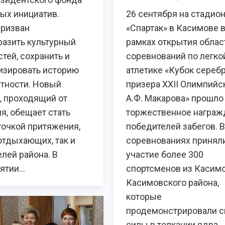
ых инициатив.
26 сентября на стадио
призван
«Спартак» в Касимове 
разить культурный
рамках открытия обла
стей, сохранить и
соревнований по легко
изировать историю
атлетике «Кубок сереб
стности. Новый
призера XXII Олимпийс
, проходящий от
А.Ф. Макарова» прошло
я, обещает стать
торжественное награж
точкой притяжения,
победителей забегов. В
отдыхающих, так и
соревнованиях принял
лей района. В
участие более 300
ятии…
спортсменов из Касимо
Касимовского района,
которые
продемонстрировали с
силы в толкании ядра,