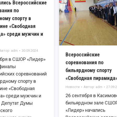
лись Всероссийские
вания по
ному спорту в
ине «Свободная
а» среди мужчин и
Автор:
adm
30.09.2024
Всероссийские
ября в СШОР «Лидер»
соревнования по
финалы
бильярдному спорту
ийских соревнований
«Свободная пирамида
ярдному спорту в
Новости
Автор:
adm
27.09.
ине «Свободная
26 сентября в Касимов
а» среди мужчин и
бильярдном зале СШО
 Депутат Думы
«Лидер» начались
ского