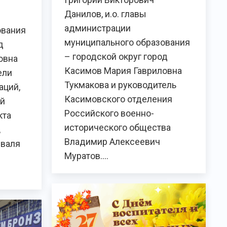
Данилов, и.о. главы
администрации
ования
муниципального образования
д
– городской округ город
овна
Касимов Мария Гавриловна
ели
Тукмакова и руководитель
аций,
Касимовского отделения
ой
Российского военно-
кта
исторического общества
,
Владимир Алексеевич
иваля
Муратов.…