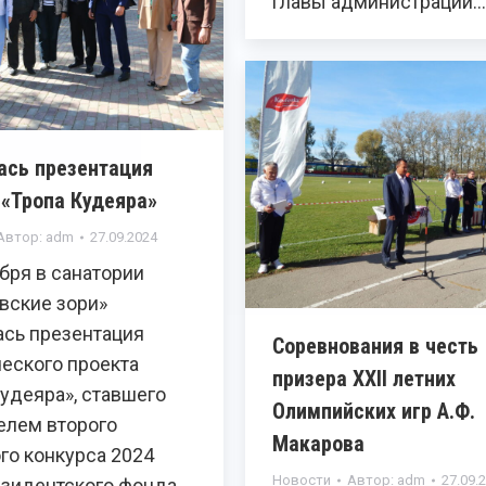
главы администрации…
ась презентация
 «Тропа Кудеяра»
Автор:
adm
27.09.2024
бря в санатории
вские зори»
ась презентация
Соревнования в честь
ческого проекта
призера XXII летних
удеяра», ставшего
Олимпийских игр А.Ф.
елем второго
Макарова
го конкурса 2024
Новости
Автор:
adm
27.09.
езидентского фонда