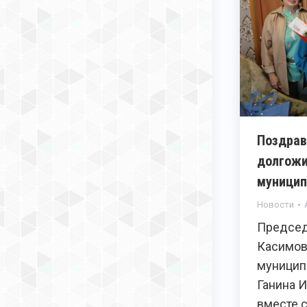
Поздрав
долгожи
муницип
Новости
Председ
Касимов
муницип
Ганина 
вместе 