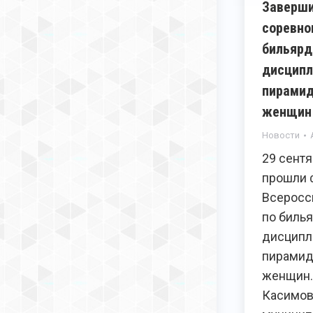
Заверши
соревно
бильярд
дисципл
пирамид
женщин
Новости
29 сент
прошли 
Всеросс
по биль
дисципл
пирамид
женщин.
Касимов