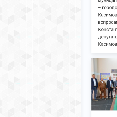
муницип
– городс
Касимов
вопроса
Констан
депутат
Касимов