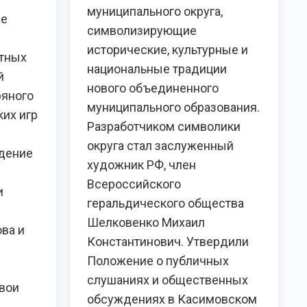
муниципального округа,
не
символизирующие
в
исторические, культурные и
стных
национальные традиции
й
нового объединенного
ряного
муниципального образования.
ких игр
Разработчиком символики
округа стал заслуженный
дение
художник РФ, член
Всероссийского
и
геральдического общества
Шелковенко Михаил
ва и
Константинович. Утвердили
Положение о публичных
слушаниях и общественных
вои
обсуждениях в Касимовском