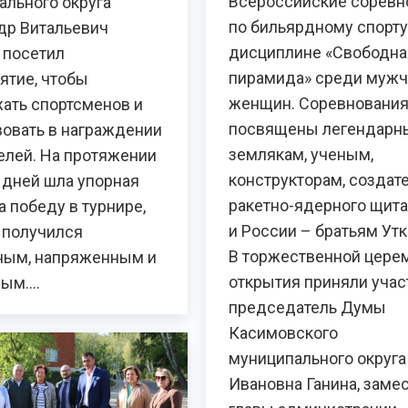
Всероссийские соревн
ального округа
по бильярдному спорту
др Витальевич
дисциплине «Свободна
 посетил
пирамида» среди мужч
ятие, чтобы
женщин. Соревновани
ать спортсменов и
посвящены легендар
вовать в награждении
землякам, ученым,
елей. На протяжении
конструкторам, создат
 дней шла упорная
ракетно-ядерного щит
а победу в турнире,
и России – братьям Ут
 получился
В торжественной цере
ным, напряженным и
открытия приняли учас
ным.…
председатель Думы
Касимовского
муниципального округа
Ивановна Ганина, заме