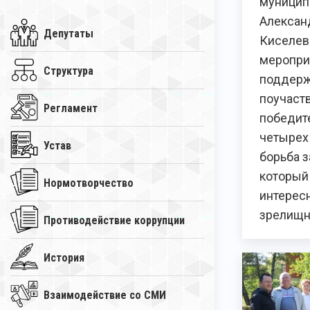
муницип
Алексан
Депутаты
Киселев
меропри
Структура
поддерж
поучаст
Регламент
победит
четырех
Устав
борьба з
который
Нормотворчество
интерес
зрелищ
Противодействие коррупции
История
Взаимодействие со СМИ