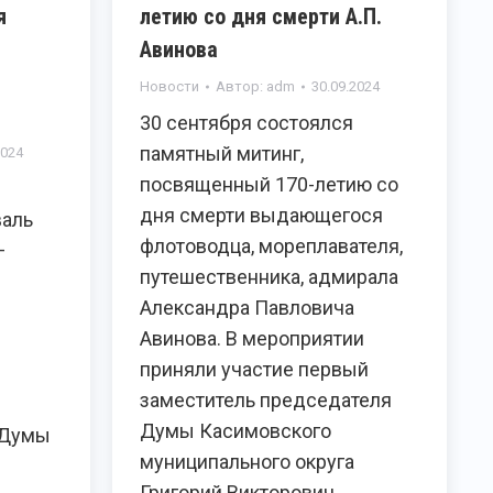
я
летию со дня смерти А.П.
Авинова
Новости
Автор:
adm
30.09.2024
30 сентября состоялся
памятный митинг,
2024
посвященный 170-летию со
дня смерти выдающегося
валь
флотоводца, мореплавателя,
–
путешественника, адмирала
Александра Павловича
Авинова. В мероприятии
приняли участие первый
заместитель председателя
Думы Касимовского
 Думы
муниципального округа
Григорий Викторович