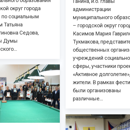
ального образования
Ганина, и.о. главы
кой округ города
администрации
 по социальным
муниципального образ
м Татьяна
– городской округ горо
тиновна Седова,
Касимов Мария Гаврил
ы Думы
Тукмакова, представит
ского…
общественных организ
учреждений социальн
сферы, участники прое
«Активное долголетие»
жители. В рамках фест
были организованы
различные…