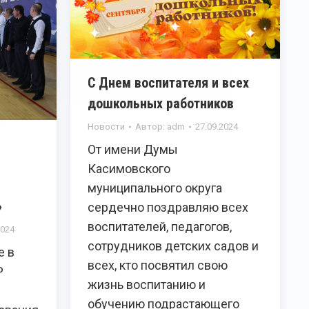
C Днем воспитателя и всех
дошкольных работников
Новости
Автор:
adm
27.09.2024
От имени Думы
Касимовского
муниципального округа
»
сердечно поздравляю всех
воспитателей, педагогов,
2024
сотрудников детских садов и
е в
всех, кто посвятил свою
Р
жизнь воспитанию и
обучению подрастающего