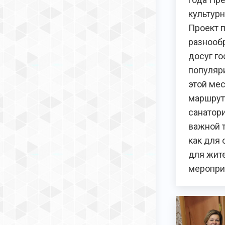
культурн
Проект 
разнооб
досуг го
популяр
этой ме
маршрут
санатори
важной 
как для 
для жите
меропри