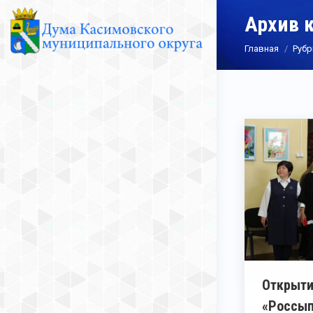
Архив 
Вы здесь:
Главная
Рубр
Открыти
«Россып