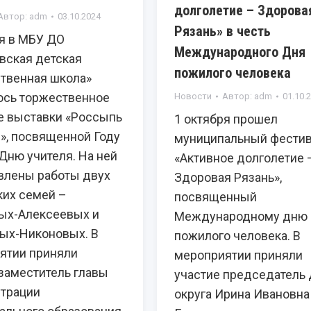
долголетие – Здорова
Автор:
adm
03.10.2024
Рязань» в честь
ря в МБУ ДО
Международного Дня
вская детская
пожилого человека
твенная школа»
ось торжественное
Новости
Автор:
adm
01.10.
е выставки «Россыпь
1 октября прошел
», посвященной Году
муниципальный фести
Дню учителя. На ней
«Активное долголетие 
влены работы двух
Здоровая Рязань»,
ких семей –
посвященный
х-Алексеевых и
Международному дню
ых-Никоновых. В
пожилого человека. В
ятии приняли
мероприятии приняли
 заместитель главы
участие председатель
трации
округа Ирина Ивановна