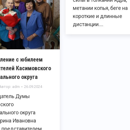
метании копья, беге на
короткие и длинные
дистанции.…
ление с юбилеем
телей Касимовского
ального округа
Автор:
adm
26.09.2024
атель Думы
ского
ального округа
Ирина Ивановна
с представителем