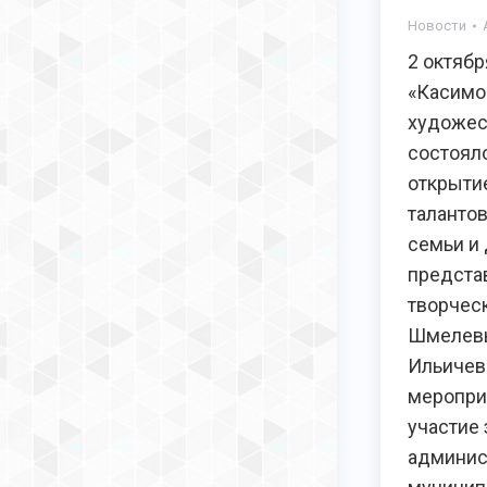
Новости
2 октяб
«Касимо
художес
состоял
открыти
талантов
семьи и 
предста
творчес
Шмелевы
Ильичев
меропри
участие
админис