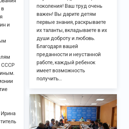
ования
поколения! Ваш труд очень
 в
важен! Вы дарите детям
я
первые знания, раскрываете
ин и
их таланты, вкладываете в их
я
души доброту и любовь.
ным
Благодаря вашей
преданности и неустанной
елям
работе, каждый ребенок
а СССР
имеет возможность
киным.
получить…
монии
тие
 Ирина
ститель