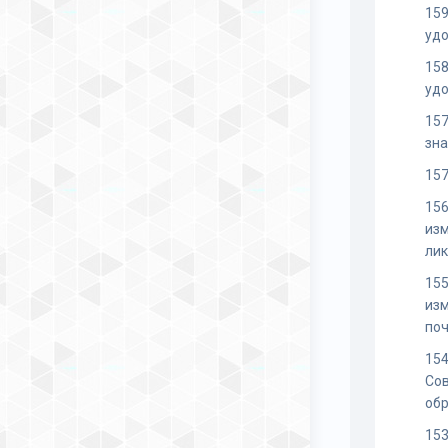
159
удо
158
удо
157
зна
157
156
изм
ли
155
изм
по
154
Со
об
15