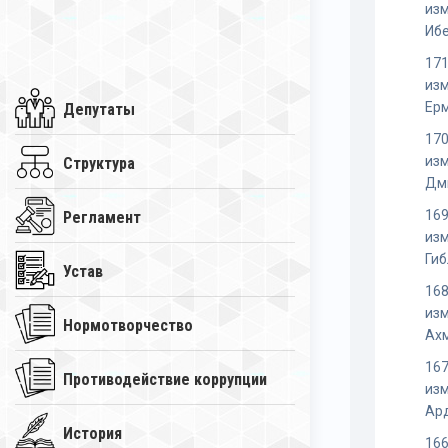
из
Иб
171
из
Ер
Депутаты
170
из
Структура
Дм
169
Регламент
из
Ги
Устав
168
из
Нормотворчество
Ах
167
Противодействие коррупции
из
Ар
История
166