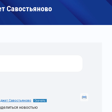
ет Савостьяново
бюджет Савостьяново
Скачать
оделиться новостью