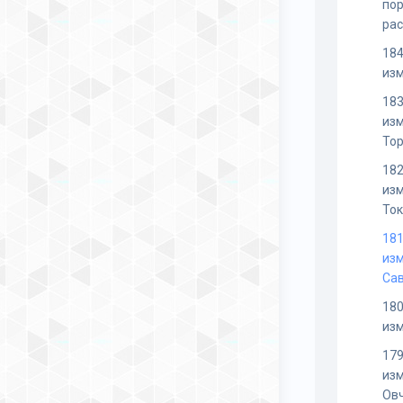
пор
ра
184
из
183
из
То
182
из
То
181
из
Са
180
из
179
из
Ов