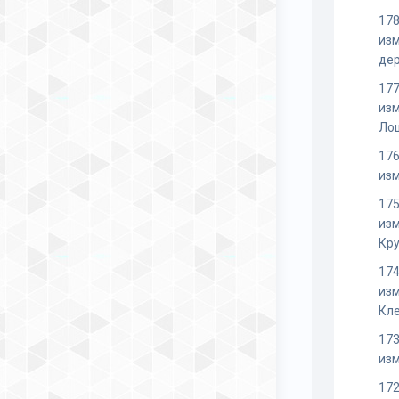
178
из
де
177
из
Ло
176
из
175
из
Кр
174
из
Кл
173
из
172