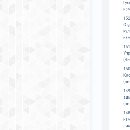
Гус
из
152
От
кул
из
151
Уп
(Вн
15
Кас
(вн
149
ад
(вн
148
изм
лик