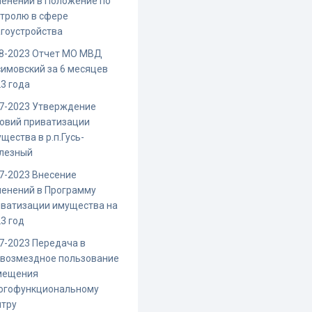
енений в Положение по
тролю в сфере
гоустройства
-8-2023 Отчет МО МВД
имовский за 6 месяцев
3 года
7-2023 Утверждение
овий приватизации
щества в р.п.Гусь-
лезный
7-2023 Внесение
енений в Программу
иватизации имущества на
3 год
7-2023 Передача в
звозмездное пользование
мещения
огофункциональному
нтру