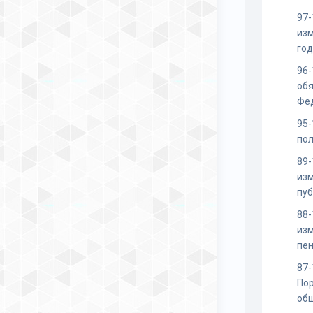
97-
изм
го
96-
обя
Фед
95-
пол
89-
изм
пу
88-
изм
пен
87
По
об