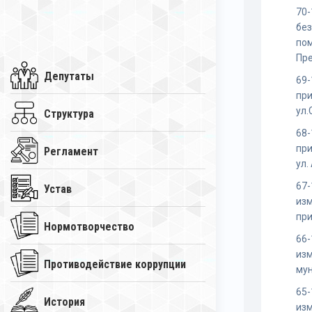
70-
бе
по
Пр
Депутаты
69-
пр
ул.
Структура
68-
пр
Регламент
ул.
67-
Устав
изм
при
Нормотворчество
66-
изм
Противодействие коррупции
му
65-
История
изм