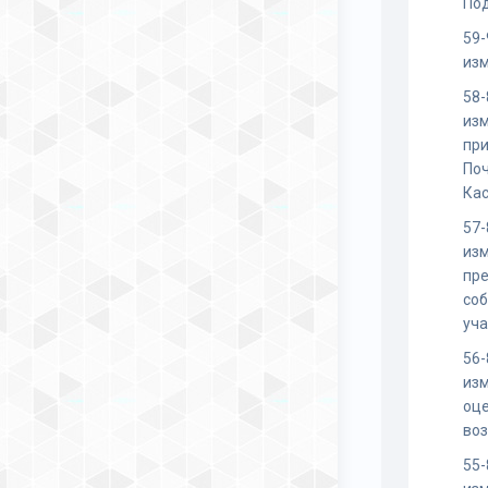
По
59-
изм
58-
изм
при
По
Ка
57-
изм
пр
соб
уча
56-
изм
оц
во
55-