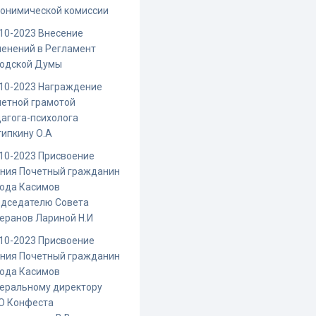
понимической комиссии
10-2023 Внесение
енений в Регламент
родской Думы
10-2023 Награждение
етной грамотой
агога-психолога
ипкину О.А
10-2023 Присвоение
ания Почетный гражданин
рода Касимов
едседателю Совета
еранов Лариной Н.И
10-2023 Присвоение
ания Почетный гражданин
рода Касимов
еральному директору
О Конфеста