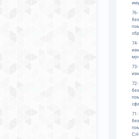
им
76-
бе
по
об
74-
изм
му
73-
изм
72-
бе
по
сф
71-
бе
по
С.Н