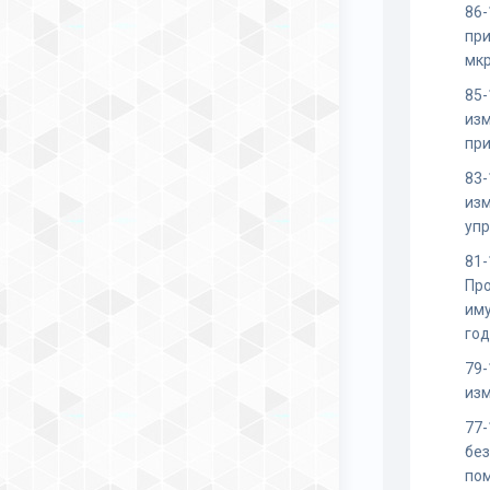
86-
пр
мкр
85-
изм
при
83-
изм
уп
81
Пр
иму
го
79-
изм
77-
бе
по