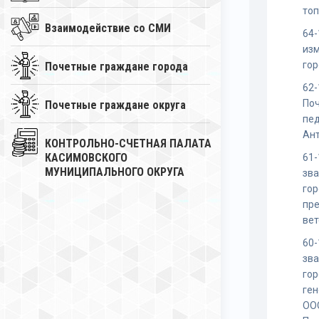
то
Взаимодействие со СМИ
64-
изм
го
Почетные граждане города
62-
Поч
Почетные граждане округа
пед
Ант
КОНТРОЛЬНО-СЧЕТНАЯ ПАЛАТА
КАСИМОВСКОГО
61-
МУНИЦИПАЛЬНОГО ОКРУГА
зв
го
пр
вет
60-
зв
го
ген
ОО