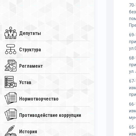
70-
бе
по
Пр
Депутаты
69-
пр
ул.
Структура
68-
пр
Регламент
ул.
67-
Устав
изм
при
Нормотворчество
66-
изм
Противодействие коррупции
му
65-
История
изм