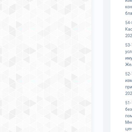
изм
кон
бла
54
Кас
202
53-
усл
иму
Же
52-
изм
пр
202
51-
бе
по
Мн
це