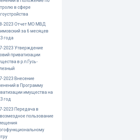
енений в Положение по
тролю в сфере
гоустройства
-8-2023 Отчет МО МВД
имовский за 6 месяцев
3 года
7-2023 Утверждение
овий приватизации
щества в р.п.Гусь-
лезный
7-2023 Внесение
енений в Программу
иватизации имущества на
3 год
7-2023 Передача в
звозмездное пользование
мещения
огофункциональному
нтру