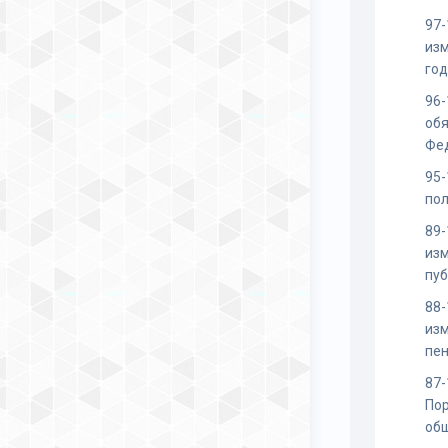
97-
изм
го
96-
обя
Фед
95-
пол
89-
изм
пу
88-
изм
пен
87
По
об