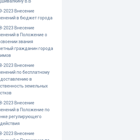
дшивалкину В.В
9-2023 Внесение
енений в бюджет города
8-2023 Внесение
енений в Положение о
своении звания
четный гражданин города
симов
8-2023 Внесение
енений по бесплатному
едоставлению в
ственность земельных
стков
8-2023 Внесение
енений в Положение по
енке регулирующего
здействия
8-2023 Внесение