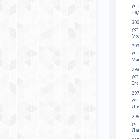
уст
На
300
уст
Мо
299
уст
Ми
298
уст
Ег
297
уст
Др
296
уст
Да