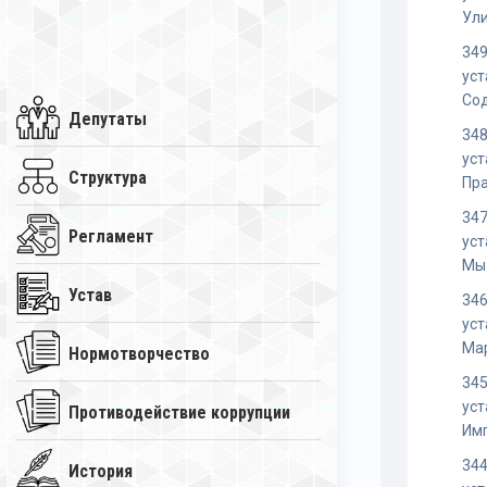
Ул
349
уст
Со
Депутаты
348
уст
Структура
Пр
347
Регламент
уст
Мы
Устав
346
уст
Ма
Нормотворчество
345
уст
Противодействие коррупции
Им
344
История