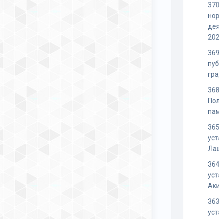
370
но
дея
202
369
пу
гра
368
Пол
па
365
уст
Ла
364
уст
Ак
363
уст