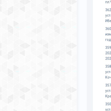
пл
362
уст
Иб
360
изм
го
359
202
202
358
уст
Ко
357
уст
Кр
350
уст