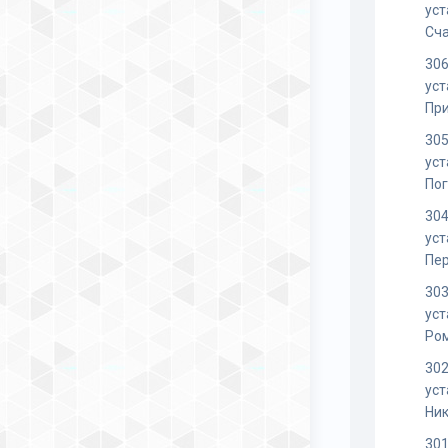
уст
Сча
306
уст
Пр
305
уст
Пог
304
уст
Пе
303
уст
Ро
302
уст
Ник
301