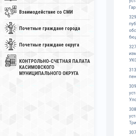
уст
Га
Взаимодействие со СМИ
329
пуб
Почетные граждане города
об
бю
Почетные граждане округа
327
изм
УК
КОНТРОЛЬНО-СЧЕТНАЯ ПАЛАТА
КАСИМОВСКОГО
313
МУНИЦИПАЛЬНОГО ОКРУГА
пен
309
уст
Ул
308
уст
Тр
307