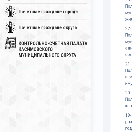
По
Почетные граждане города
му
жи
Почетные граждане округа
22-
По
мун
КОНТРОЛЬНО-СЧЕТНАЯ ПАЛАТА
ед
КАСИМОВСКОГО
ор
МУНИЦИПАЛЬНОГО ОКРУГА
21-
Пол
и 
им
20-
По
ко
18-
раз
го