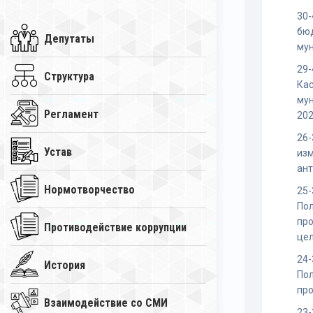
30-
бю
Депутаты
мун
29-
Структура
Ка
мун
Регламент
202
26-
Устав
изм
ан
Нормотворчество
25-
По
про
Противодействие коррупции
це
24-
История
По
про
Взаимодействие со СМИ
23-