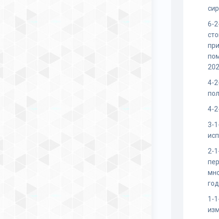
сир
6-2
сто
пр
пом
202
4-2
пол
4-2
3-1
ис
2-1
пер
мно
год
1-1
изм