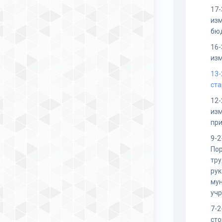
17-
изм
бю
16-
изм
13-
ста
12-
изм
пр
9-2
По
тру
ру
му
уч
7-2
сто