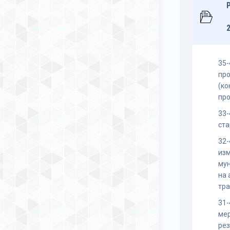
35-
пр
(ко
пр
33-
ста
32-
изм
му
на
тра
31-
ме
рез