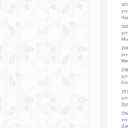
301
уст
На
300
уст
Мо
299
уст
Ми
298
уст
Ег
297
уст
Др
296
уст
Да