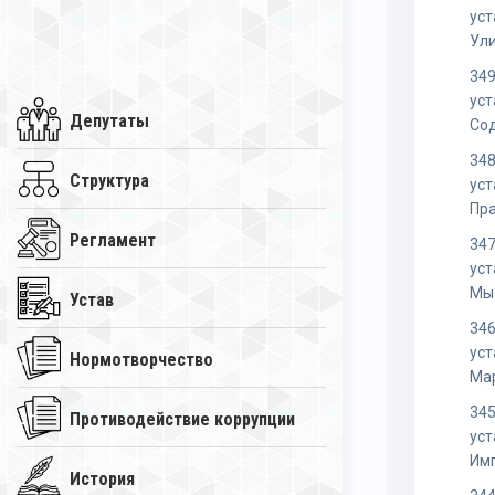
уст
Ул
349
уст
Депутаты
Со
348
Структура
уст
Пр
Регламент
347
уст
Мы
Устав
346
уст
Нормотворчество
Ма
345
Противодействие коррупции
уст
Им
История