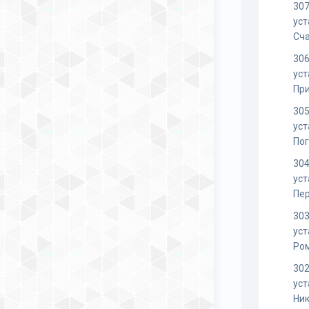
307
уст
Сча
306
уст
Пр
305
уст
Пог
304
уст
Пе
303
уст
Ро
302
уст
Ник