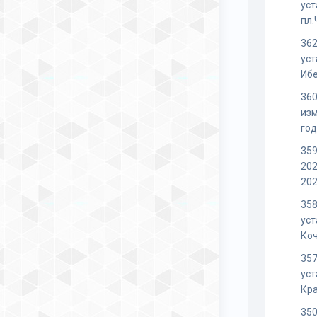
уст
пл
362
уст
Иб
360
изм
го
359
202
202
358
уст
Ко
357
уст
Кр
350