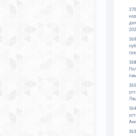
370
но
дея
202
369
пу
гра
368
Пол
па
365
уст
Ла
364
уст
Ак
363