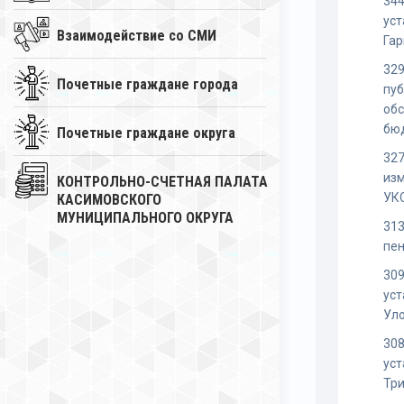
344
уст
Взаимодействие со СМИ
Га
329
Почетные граждане города
пуб
об
бю
Почетные граждане округа
327
изм
КОНТРОЛЬНО-СЧЕТНАЯ ПАЛАТА
УК
КАСИМОВСКОГО
МУНИЦИПАЛЬНОГО ОКРУГА
313
пен
309
уст
Ул
308
уст
Тр